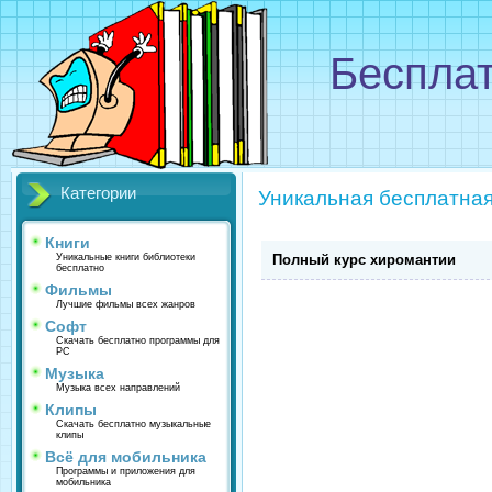
Бесплат
Категории
Уникальная бесплатная
Книги
Уникальные книги библиотеки
Полный курс хиромантии
бесплатно
Фильмы
Лучшие фильмы всех жанров
Софт
Скачать бесплатно программы для
PC
Музыка
Музыка всех направлений
Клипы
Скачать бесплатно музыкальные
клипы
Всё для мобильника
Программы и приложения для
мобильника