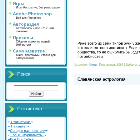
Игры
Игры бесплатно, без регистрации
Adobe Photoshop
Всё для Photoshop
Автораздел
Автомобиль и всё что с ним
связанно
Приколы
Сборник приколов нашей
Реже всего из семи типов руки у
библиотеки
интеллигентного инстинкта. Если
Саморазвитие
общества, то не ошиблись бы, сд
Книги, программы, статьи для
потребностей
саморазвития
Категория:
Книги
| Просмотров: 3069 | Добавил:
Поиск
Славянская астрология
Статистика
Статистика:
На сайте:
Сегодня нас посетили
Топ 10 Журналисты:
Всё Про Тебя