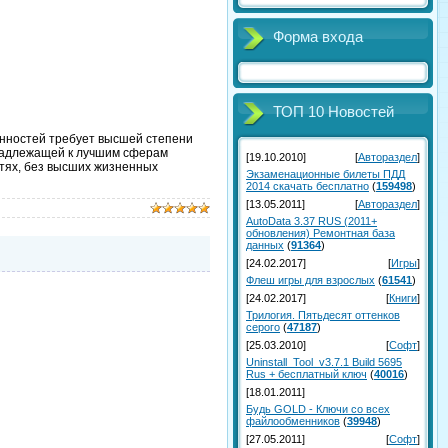
Форма входа
ТОП 10 Новостей
анностей требует высшей степени
инадлежащей к лучшим сферам
[19.10.2010]
[
Автораздел
]
стях, без высших жизненных
Экзаменационные билеты ПДД
2014 скачать бесплатно
(
159498
)
[13.05.2011]
[
Автораздел
]
AutoData 3.37 RUS (2011+
обновления) Ремонтная база
данных
(
91364
)
[24.02.2017]
[
Игры
]
Флеш игры для взрослых
(
61541
)
[24.02.2017]
[
Книги
]
Трилогия. Пятьдесят оттенков
серого
(
47187
)
[25.03.2010]
[
Софт
]
Uninstall_Tool_v3.7.1 Build 5695
Rus + бесплатный ключ
(
40016
)
[18.01.2011]
Будь GOLD - Ключи со всех
файлообменников
(
39948
)
[27.05.2011]
[
Софт
]