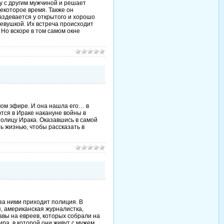
у с другим мужчиной и решает
екоторое время. Также он
аздевается у открытого и хорошо
девушкой. Их встреча происходит
 Но вскоре в том самом окне
мом эфире. И она нашла его… в
тся в Ираке накануне войны в
толицу Ирака. Оказавшись в самой
ь жизнью, чтобы рассказать в
за ними приходит полиция. В
, американская журналистка,
вы на евреев, которых собрали на
ра, в которой они живут с мужем,