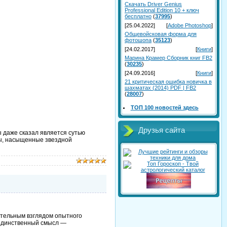
Скачать Driver Genius
Professional Edition 10 + ключ
бесплатно
(
37995
)
[25.04.2022]
[
Adobe Photoshop
]
Общевойсковая форма для
фотошопа
(
35123
)
[24.02.2017]
[
Книги
]
Марина Крамер Сборник книг FB2
(
30235
)
[24.09.2016]
[
Книги
]
21 критическая ошибка новичка в
шахматах (2014) PDF | FB2
(
28007
)
ТОП 100 новостей здесь
Друзья сайта
ы даже сказал является сутью
ты, насыщенные звездной
ательным взглядом опытного
 единственный смысл —