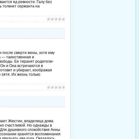
ается яд ревности. Галу без
ь толкнет сержанта на
и после смерти жены, хотя ему
а — таинственная и
вободы. Ее тиранят родители-
 Он и Она встречаются в
отовит и убирает, изображая
 зятя. Их жизнь только
чает Жюстин, владелица дома
нно счастливой. Но однажды в
. Для душевного спокойствия Анны
ё сознании хранятся воспоминания
 двадцать два года. Оказалось,