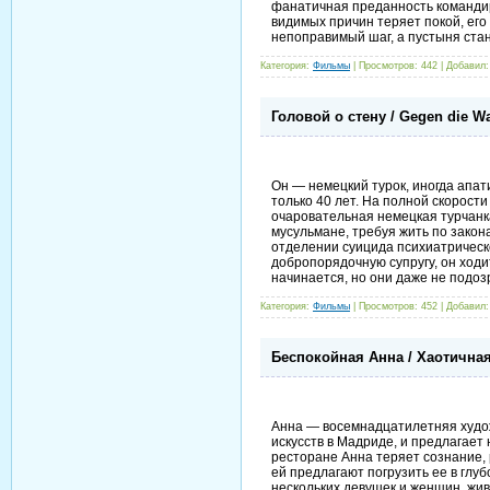
фанатичная преданность командир
видимых причин теряет покой, ег
непоправимый шаг, а пустыня стан
Категория:
Фильмы
| Просмотров: 442 | Добавил
Головой о стену / Gegen die Wa
Он — немецкий турок, иногда апат
только 40 лет. На полной скорост
очаровательная немецкая турчанка
мусульмане, требуя жить по закон
отделении суицида психиатрическ
добропорядочную супругу, он ходи
начинается, но они даже не подоз
Категория:
Фильмы
| Просмотров: 452 | Добавил
Беспокойная Анна / Хаотичная 
Анна — восемнадцатилетняя худож
искусств в Мадриде, и предлагает
ресторане Анна теряет сознание, 
ей предлагают погрузить ее в глу
нескольких девушек и женщин, жив