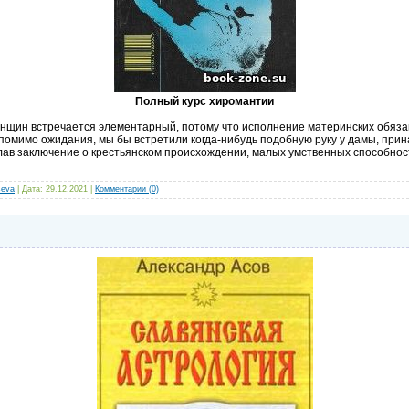
Полный курс хиромантии
 женщин встречается элементарный, потому что исполнение материнских обяз
, помимо ожидания, мы бы встретили когда-нибудь подобную руку у дамы, пр
елав заключение о крестьянском происхождении, малых умственных способно
seva
| Дата:
29.12.2021
|
Комментарии (0)