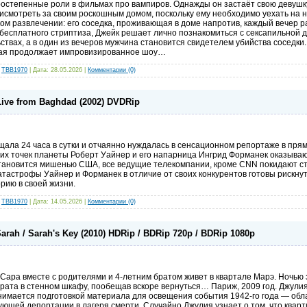
остепенные роли в фильмах про вампиров. Однажды он застаёт свою девушк
исмотреть за своим роскошным домом, поскольку ему необходимо уехать на н
ом развлечении: его соседка, проживающая в доме напротив, каждый вечер р
бесплатного стриптиза, Джейк решает лично познакомиться с сексапильной 
твах, а в один из вечеров мужчина становится свидетелем убийства соседки.
орая продолжает импровизированное шоу…
:
TBB1970
| Дата:
28.05.2026
|
Комментарии (0)
ive from Baghdad (2002) DVDRip
щала 24 часа в сутки и отчаянно нуждалась в сенсационном репортаже в пря
чих точек планеты Роберт Уайнер и его напарница Ингрид Форманек оказываю
 становится мишенью США, все ведущие телекомпании, кроме CNN покидают с
атастрофы Уайнер и Форманек в отличие от своих конкурентов готовы рискнут
рию в своей жизни.
:
TBB1970
| Дата:
14.05.2026
|
Комментарии (0)
 Sarah / Sarah's Key (2010) HDRip / BDRip 720p / BDRip 1080p
 Сара вместе с родителями и 4-летним братом живет в квартале Марэ. Ночью 
рата в стенном шкафу, пообещав вскоре вернуться… Париж, 2009 год. Джулия
имается подготовкой материала для освещения события 1942-го года — обла
ющей депортации в лагеря смерти. Случайно Джулия узнает о том, что кварти