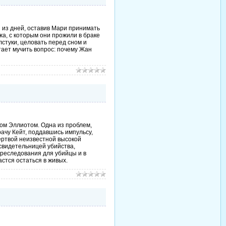
н из дней, оставив Мари принимать
жа, с которым они прожили в браке
алстуки, целовать перед сном и
ает мучить вопрос: почему Жан
ом Эллиотом. Одна из проблем,
ачу Кейт, поддавшись импульсу,
жертвой неизвестной высокой
 свидетельницей убийства,
преследования для убийцы и в
астся остаться в живых.