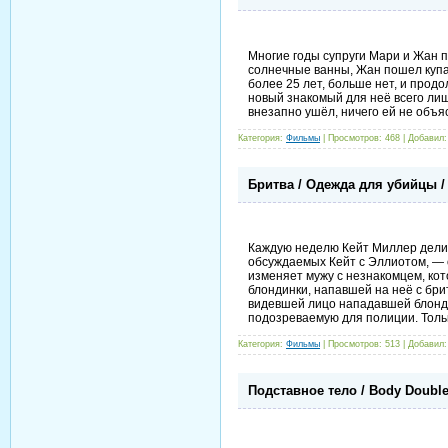
Многие годы супруги Мари и Жан п
солнечные ванны, Жан пошел купат
более 25 лет, больше нет, и продо
новый знакомый для неё всего ли
внезапно ушёл, ничего ей не объ
Категория:
Фильмы
| Просмотров: 468 | Добавил
Бритва / Одежда для убийцы / D
Каждую неделю Кейт Миллер делит
обсуждаемых Кейт с Эллиотом, — 
изменяет мужу с незнакомцем, кот
блондинки, напавшей на неё с бри
видевшей лицо нападавшей блондин
подозреваемую для полиции. Тольк
Категория:
Фильмы
| Просмотров: 513 | Добавил
Подставное тело / Body Double