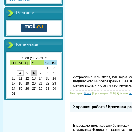
Рейтинги
Календарь
«
Август 2026
»
Пн
Вт
Ср
Чт
Пт
Сб
Вс
1
2
3
4
5
6
7
8
9
Астрология, или звездная наука, л
10
11
12
13
14
15
16
ведического мировоззрения. Без 
17
18
19
20
21
22
23
символикой, и я с этим столкнулся,
24
25
26
27
28
29
30
31
Категория:
Книги
| Просмотров: 966 | Добавил:
s
Хорошая работа / Красивая рабо
В раскалённом аду джибутийской п
командира Форестье тренирует по