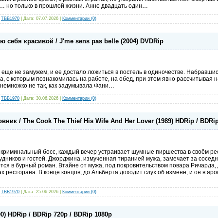
а… но только в прошлой жизни. Анне двадцать один…
:
TBB1970
| Дата:
07.07.2026
|
Комментарии (0)
ю себя красивой / J'me sens pas belle (2004) DVDRip
се еще не замужем, и ее достало ложиться в постель в одиночестве. Набравши
, с которым познакомилась на работе, на обед, при этом явно рассчитывая н
 немножко не так, как задумывала Фани…
:
TBB1970
| Дата:
30.06.2026
|
Комментарии (0)
вник / The Cook The Thief His Wife And Her Lover (1989) HDRip / BDRi
й криминальный босс, каждый вечер устраивает шумные пиршества в своём ре
дников и гостей. Джорджина, измученная тиранией мужа, замечает за сосед
тся в бурный роман. Втайне от мужа, под покровительством повара Ричарда,
 ресторана. В конце концов, до Альберта доходит слух об измене, и он в яро
:
TBB1970
| Дата:
25.06.2026
|
Комментарии (0)
00) HDRip / BDRip 720p / BDRip 1080p