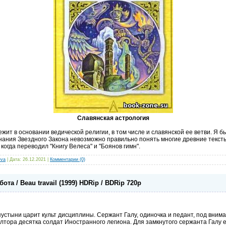
Славянская астрология
ежит в основании ведической религии, в том числе и славянской ее ветви. Я б
знания Звездного Закона невозможно правильно понять многие древние текс
 когда переводил "Книгу Велеса" и "Боянов гимн".
eva
| Дата:
26.12.2021
|
Комментарии (0)
та / Beau travail (1999) HDRip / BDRip 720p
устыни царит культ дисциплины. Сержант Галу, одиночка и педант, под вним
лтора десятка солдат Иностранного легиона. Для замкнутого сержанта Галу