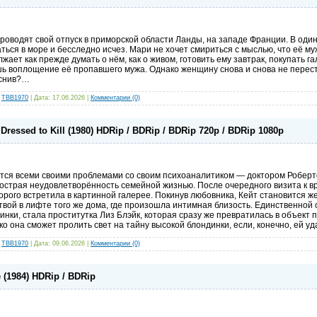
роводят свой отпуск в приморской области Ланды, на западе Франции. В оди
ься в море и бесследно исчез. Мари не хочет смириться с мыслью, что её му
лжает как прежде думать о нём, как о живом, готовить ему завтрак, покупать г
шь воплощение её пропавшего мужа. Однако женщину снова и снова не перест
яснив?…
:
TBB1970
| Дата:
17.06.2026
|
Комментарии (0)
ressed to Kill (1980) HDRip / BDRip / BDRip 720p / BDRip 1080p
ся всеми своими проблемами со своим психоаналитиком — доктором Роберт
острая неудовлетворённость семейной жизнью. После очередного визита к вр
орого встретила в картинной галерее. Покинув любовника, Кейт становится 
твой в лифте того же дома, где произошла интимная близость. Единственной
ки, стала проститутка Лиз Блэйк, которая сразу же превратилась в объект 
о она сможет пролить свет на тайну высокой блондинки, если, конечно, ей уд
:
TBB1970
| Дата:
09.06.2026
|
Комментарии (0)
 (1984) HDRip / BDRip