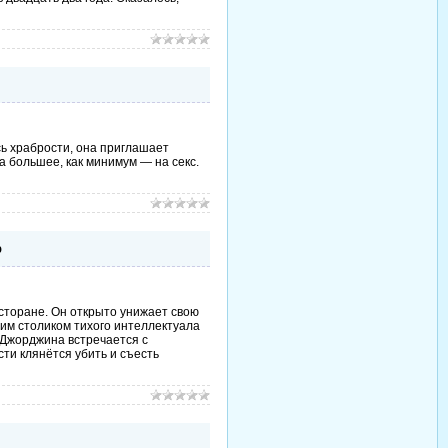
сь храбрости, она приглашает
а большее, как минимум — на секс.
p
сторане. Он открыто унижает свою
ним столиком тихого интеллектуала
 Джорджина встречается с
сти клянётся убить и съесть