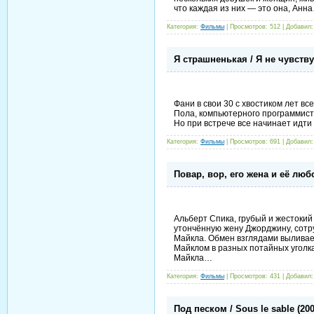
что каждая из них — это она, Анн
Категория:
Фильмы
| Просмотров: 512 | Добавил
Я страшненькая / Я не чувству
Фани в свои 30 с хвостиком лет в
Пола, компьютерного программиста
Но при встрече все начинает идти
Категория:
Фильмы
| Просмотров: 691 | Добавил
Повар, вор, его жена и её любо
Альберт Спика, грубый и жестоки
утончённую жену Джорджину, сотру
Майкла. Обмен взглядами выливае
Майклом в разных потайных уголках
Майкла…
Категория:
Фильмы
| Просмотров: 431 | Добавил
Под песком / Sous le sable (20