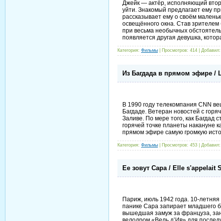
Джейк — актёр, исполняющий втор
уйти. Знакомый предлагает ему пр
рассказывает ему о своём маленьк
освещённого окна. Став зрителем 
при весьма необычных обстоятельс
появляется другая девушка, кот
Категория:
Фильмы
| Просмотров: 414 | Добавил
Из Багдада в прямом эфире / L
В 1990 году телекомпания CNN ве
Багдаде. Ветеран новостей с горя
Заливе. По мере того, как Багдад
горячей точке планеты накануне к
прямом эфире самую громкую исто
Категория:
Фильмы
| Просмотров: 453 | Добавил
Ее зовут Сара / Elle s'appelait
Париж, июль 1942 года. 10-летняя
панике Сара запирает младшего б
вышедшая замуж за француза, зан
велодром «Вель д’Ив» для последу