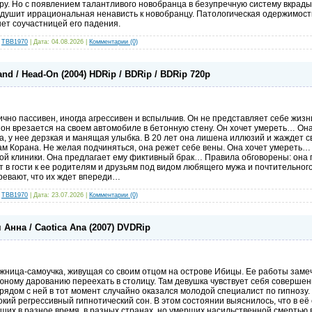
у. Но с появлением талантливого новобранца в безупречную систему вкрадыв
о душит иррациональная ненависть к новобранцу. Патологическая одержимост
ет соучастницей его падения.
:
TBB1970
| Дата:
04.08.2026
|
Комментарии (0)
nd / Head-On (2004) HDRip / BDRip / BDRip 720p
ично пассивен, иногда агрессивен и вспыльчив. Он не представляет себе жизн
и он врезается на своем автомобиле в бетонную стену. Он хочет умереть… Он
, у нее дерзкая и манящая улыбка. В 20 лет она лишена иллюзий и жаждет с
ам Корана. Не желая подчиняться, она режет себе вены. Она хочет умереть…
ой клиники. Она предлагает ему фиктивный брак… Правила обговорены: она г
т в гости к ее родителям и друзьям под видом любящего мужа и почтительного
ревают, что их ждет впереди…
:
TBB1970
| Дата:
23.07.2026
|
Комментарии (0)
Анна / Caotica Ana (2007) DVDRip
ница-самоучка, живущая со своим отцом на острове Ибицы. Ее работы заме
 юному дарованию переехать в столицу. Там девушка чувствует себя соверше
рядом с ней в тот момент случайно оказался молодой специалист по гипнозу
бокий регрессивный гипнотический сон. В этом состоянии выяснилось, что в е
ших в разное время, в разных странах, но умерших насильственной смертью в